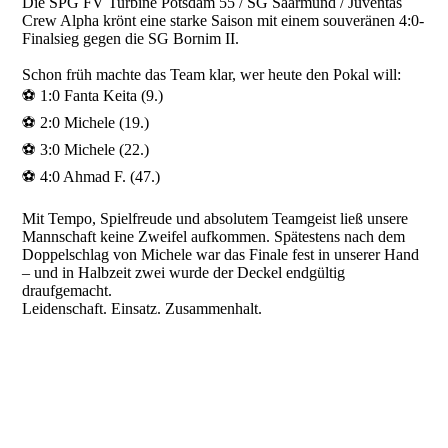
Die SPG FV Turbine Potsdam 55 / SG Saarmund / Juventas
Crew Alpha krönt eine starke Saison mit einem souveränen 4:0-
Finalsieg gegen die SG Bornim II.
Schon früh machte das Team klar, wer heute den Pokal will:
⚽ 1:0 Fanta Keita (9.)
⚽ 2:0 Michele (19.)
⚽ 3:0 Michele (22.)
⚽ 4:0 Ahmad F. (47.)
Mit Tempo, Spielfreude und absolutem Teamgeist ließ unsere
Mannschaft keine Zweifel aufkommen. Spätestens nach dem
Doppelschlag von Michele war das Finale fest in unserer Hand
– und in Halbzeit zwei wurde der Deckel endgültig
draufgemacht.
Leidenschaft. Einsatz. Zusammenhalt.